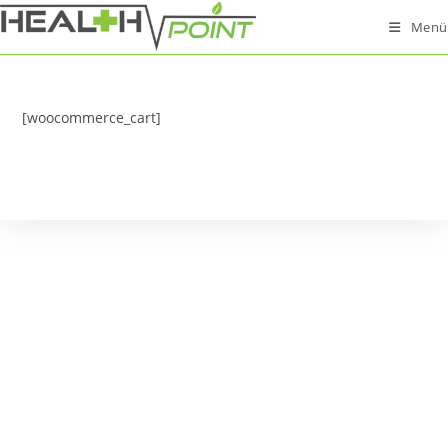
Zum
Menü
Inhalt
springen
[woocommerce_cart]