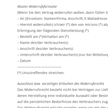
Muster-Widerrufsformular
(Wenn Sie den Vertrag widerrufen wollen, dann füllen S
– An [Einsetzen: Namen/Firma, Anschrift, E-Mailadress
– Hiermit widerrufe(n) ich/wir (*) den von mir/uns (*) 
Erbringung der folgenden Dienstleistung (*)
– Bestellt am (*)/erhalten am (*)
– Name des/der Verbraucher(s)
– Anschrift des/der Verbraucher(s)
– Unterschrift des/der Verbraucher(s) (nur bei Mitteilun
– Datum
—————————————
(*) Unzutreffendes streichen.
Ausschluss bzw. vorzeitiges Erlöschen des Widerrufsrechts
Das Widerrufsrecht besteht nicht bei Verträgen zur Liefe
deren Herstellung eine individuelle Auswahl oder Bes
auf die persönlichen Bedürfnisse des Verbrauchers zug
Das Widerrufsrecht erlischt vorzeitig, wenn wir mit de